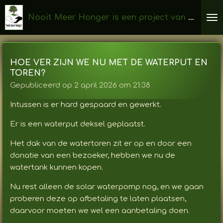
Ga
Nooit Meer Honger is een project van Stichting Black and White Friends for Life in Kenia
direct
naar
de
hoofdinhoud
HOE VER ZIJN WE NU MET DE WATERPUT EN
TOREN?
Gepubliceerd op 2 april 2026 om 21:38
Intussen is er hard gespaard en gewerkt.
Er is een waterput deksel geplaatst.
Het dak van de watertoren zit er op en door een
donatie van een bezoeker, hebben we nu de
watertank kunnen kopen.
Nu rest alleen de solar waterpomp nog, en we gaan
proberen deze op afbetaling te laten plaatsen,
daarvoor moeten we wel een aanbetaling doen.